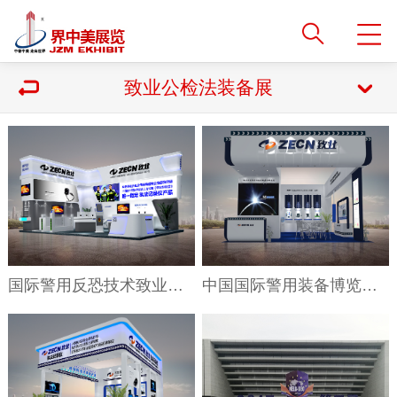
致业公检法装备展
国际警用反恐技术致业展台方案
中国国际警用装备博览会展台方案